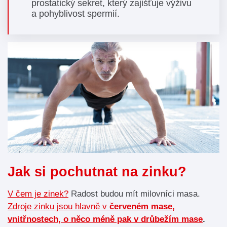
prostatický sekret, který zajišťuje výživu
a pohyblivost spermií.
Jak si pochutnat na zinku?
V čem je zinek?
Radost budou mít milovníci masa.
Zdroje zinku jsou hlavně v
červeném mase,
vnitřnostech, o něco méně pak v drůbežím mase
.