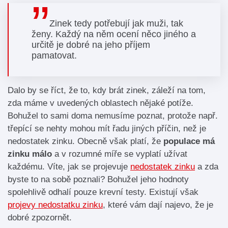
Zinek tedy potřebují jak muži, tak
ženy. Každý na něm ocení něco jiného a
určitě je dobré na jeho příjem
pamatovat.
Dalo by se říct, že to, kdy brát zinek, záleží na tom,
zda máme v uvedených oblastech nějaké potíže.
Bohužel to sami doma nemusíme poznat, protože např.
třepící se nehty mohou mít řadu jiných příčin, než je
nedostatek zinku. Obecně však platí, že
populace má
zinku málo
a v rozumné míře se vyplatí užívat
každému. Víte, jak se projevuje
nedostatek zinku
a zda
byste to na sobě poznali? Bohužel jeho hodnoty
spolehlivě odhalí pouze krevní testy. Existují však
projevy nedostatku zinku
, které vám dají najevo, že je
dobré zpozornět.