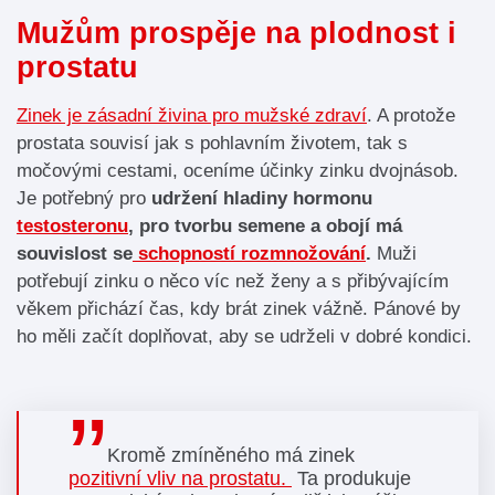
Mužům prospěje na plodnost i
prostatu
Zinek je zásadní živina pro mužské zdraví
. A protože
prostata souvisí jak s pohlavním životem, tak s
močovými cestami, oceníme účinky zinku dvojnásob.
Je potřebný pro
udržení hladiny hormonu
testosteronu
, pro tvorbu semene a obojí má
souvislost se
schopností rozmnožování
.
Muži
potřebují zinku o něco víc než ženy a s přibývajícím
věkem přichází čas, kdy brát zinek vážně. Pánové by
ho měli začít doplňovat, aby se udrželi v dobré kondici.
Kromě zmíněného má zinek
pozitivní vliv na prostatu.
Ta produkuje