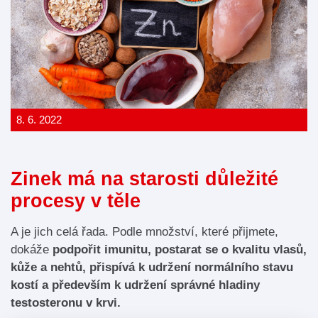
8. 6. 2022
Zinek má na starosti důležité
procesy v těle
A je jich celá řada. Podle množství, které přijmete,
dokáže
podpořit imunitu, postarat se o kvalitu vlasů,
kůže a nehtů, přispívá k udržení normálního stavu
kostí a především k udržení správné hladiny
testosteronu v krvi.