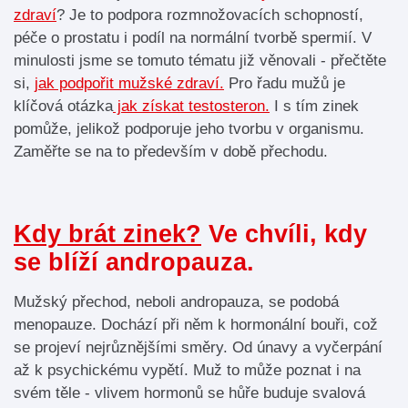
zdraví
? Je to podpora rozmnožovacích schopností,
péče o prostatu i podíl na normální tvorbě spermií. V
minulosti jsme se tomuto tématu již věnovali - přečtěte
si,
jak podpořit mužské zdraví.
Pro řadu mužů je
klíčová otázka
jak získat testosteron.
I s tím zinek
pomůže, jelikož podporuje jeho tvorbu v organismu.
Zaměřte se na to především v době přechodu.
Kdy brát zinek?
Ve chvíli, kdy
se blíží andropauza.
Mužský přechod, neboli andropauza, se podobá
menopauze. Dochází při něm k hormonální bouři, což
se projeví nejrůznějšími směry. Od únavy a vyčerpání
až k psychickému vypětí. Muž to může poznat i na
svém těle - vlivem hormonů se hůře buduje svalová