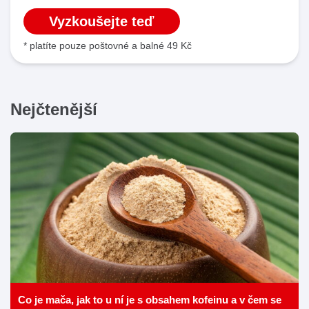
Vyzkoušejte teď
* platíte pouze poštovné a balné 49 Kč
Nejčtenější
Co je mača, jak to u ní je s obsahem kofeinu a v čem se