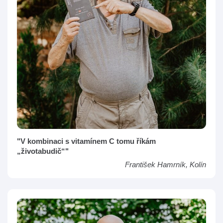
"V kombinaci s vitamínem C tomu říkám
„životabudič“"
František Hamrník, Kolín