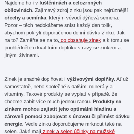
Najdeme ho i v
luštěninách a celozrnných
obilovinách
. Zajímavý zdroj zinku jsou pak nejrůznější
ořechy a semínka
, kterým vévodí dýňová semena.
Pozor – těch nedokážeme sníst každý den tolik,
abychom pokryli doporučenou denní dávku zinku. Jak
na to? Zaměřte se na to,
co obsahuje zinek
a k tomu se
poohlédněte o kvalitním doplňku stravy se zinkem a
jinými živinami.
Zinek je snadné doplňovat i
výživovými doplňky.
Ať už
samostatně, nebo společně s dalšími minerály a
vitamíny. Takové produkty se vyplatí v případě, že
chceme zabít více much jednou ranou.
Produkty se
zinkem mohou zajistit jeho optimální hladinu a
zároveň pomoci zabojovat s únavou či přinést dávku
energie.
Vedle zinku doporučujeme mrknout také na
selen. Jaké mají
zinek a selen účinky na mužské