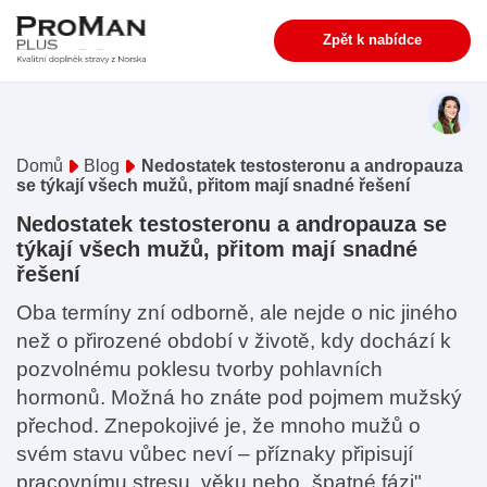
Zpět k nabídce
Domů
Blog
Nedostatek testosteronu a andropauza
se týkají všech mužů, přitom mají snadné řešení
Nedostatek testosteronu a andropauza se
týkají všech mužů, přitom mají snadné
řešení
Oba termíny zní odborně, ale nejde o nic jiného
než o přirozené období v životě, kdy dochází k
pozvolnému poklesu tvorby pohlavních
hormonů. Možná ho znáte pod pojmem mužský
přechod. Znepokojivé je, že mnoho mužů o
svém stavu vůbec neví – příznaky připisují
pracovnímu stresu, věku nebo „špatné fázi".