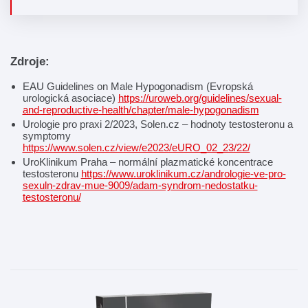
Zdroje:
EAU Guidelines on Male Hypogonadism (Evropská
urologická asociace)
https://uroweb.org/guidelines/sexual-
and-reproductive-health/chapter/male-hypogonadism
Urologie pro praxi 2/2023, Solen.cz – hodnoty testosteronu a
symptomy
https://www.solen.cz/view/e2023/eURO_02_23/22/
UroKlinikum Praha – normální plazmatické koncentrace
testosteronu
https://www.uroklinikum.cz/andrologie-ve-pro-
sexuln-zdrav-mue-9009/adam-syndrom-nedostatku-
testosteronu/