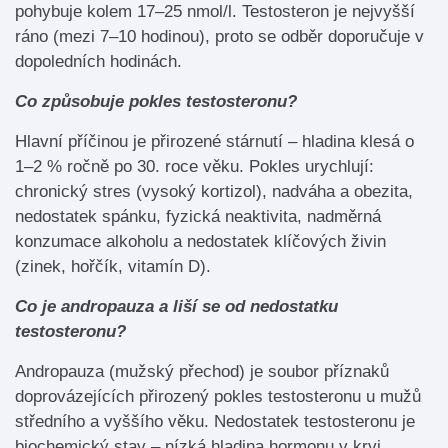
pohybuje kolem 17–25 nmol/l. Testosteron je nejvyšší
ráno (mezi 7–10 hodinou), proto se odběr doporučuje v
dopoledních hodinách.
Co způsobuje pokles testosteronu?
Hlavní příčinou je přirozené stárnutí – hladina klesá o
1–2 % ročně po 30. roce věku. Pokles urychlují:
chronický stres (vysoký kortizol), nadváha a obezita,
nedostatek spánku, fyzická neaktivita, nadměrná
konzumace alkoholu a nedostatek klíčových živin
(zinek, hořčík, vitamín D).
Co je andropauza a liší se od nedostatku
testosteronu?
Andropauza (mužský přechod) je soubor příznaků
doprovázejících přirozený pokles testosteronu u mužů
středního a vyššího věku. Nedostatek testosteronu je
biochemický stav – nízká hladina hormonu v krvi.