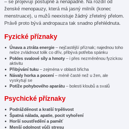
– se projevují postupně a nenápadně. Na rozdíl od
ženské menopauzy, která má jasný milník (konec
menstruace), u mužů neexistuje žádný zřetelný přelom.
Právě proto bývá andropauza tak snadno přehlédnuta.
Fyzické příznaky
Únava a ztráta energie
– nejčastější příznak; najednou toho
nelze zvládnout tolik co dřív, přibývá potřeba spánku
Pokles svalové síly a hmoty
– i přes nezměněnou fyzickou
aktivitu
Přibývání tuku
– zejména v oblasti břicha
Návaly horka a pocení
– méně časté než u žen, ale
vyskytují se
Potíže pohybového aparátu
– bolesti kloubů a svalů
Psychické příznaky
Podrážděnost a kratší trpělivost
Špatná nálada, apatie, pocit vyhoření
Horší soustředění a paměť
Menší odolnost vůči stresu