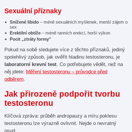
Sexuální příznaky
Snížené libido
– méně sexuálních myšlenek, menší zájem o
sex
Erektilní obtíže
– méně ranních erekcí, horší výkon
Pocit „ztráty formy"
Pokud na sobě sledujete více z těchto příznaků, jediný
spolehlivý způsob, jak ověřit hladinu testosteronu, je
laboratorní krevní test
. Co potřebujete vědět, než na
něj jdete:
Měření testosteronu – průvodce před
odběrem
.
Jak přirozeně podpořit tvorbu
testosteronu
Klíčová zpráva: průběh andropauzy a míru poklesu
testosteronu lze výrazně ovlivnit. Nejde o nevratný
osud.