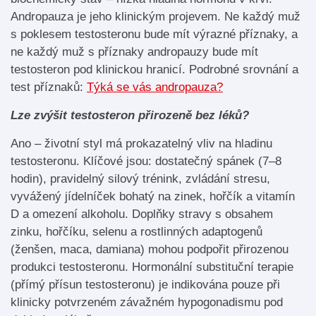
Andropauza je jeho klinickým projevem. Ne každý muž
s poklesem testosteronu bude mít výrazné příznaky, a
ne každý muž s příznaky andropauzy bude mít
testosteron pod klinickou hranicí. Podrobné srovnání a
test příznaků:
Týká se vás andropauza?
Lze zvýšit testosteron přirozeně bez léků?
Ano – životní styl má prokazatelný vliv na hladinu
testosteronu. Klíčové jsou: dostatečný spánek (7–8
hodin), pravidelný silový trénink, zvládání stresu,
vyvážený jídelníček bohatý na zinek, hořčík a vitamín
D a omezení alkoholu. Doplňky stravy s obsahem
zinku, hořčíku, selenu a rostlinných adaptogenů
(ženšen, maca, damiana) mohou podpořit přirozenou
produkci testosteronu. Hormonální substituční terapie
(přímý přísun testosteronu) je indikována pouze při
klinicky potvrzeném závažném hypogonadismu pod