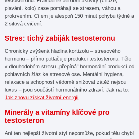
testosteronu. Pravidelné aerobní aktivity (chůze,
plavání, kolo) zase pomáhají se stresem, váhou a
prokrvením. Cílem je alespoň 150 minut pohybu týdně a
2 silová cvičení.
Stres: tichý zabiják testosteronu
Chronicky zvýšená hladina kortizolu – stresového
hormonu – přímo potlačuje produkci testosteronu. Tělo
v dlouhodobém stresu „přepíná" hormonální produkci od
pohlavních žláz ke stresové ose. Mentální hygiena,
relaxace a schopnost vědomě snižovat zátěž nejsou
luxus – jsou součástí hormonálního zdraví. Jak na to:
Jak znovu získat životní energii
.
Minerály a vitamíny klíčové pro
testosteron
Ani ten nejlepší životní styl nepomůže, pokud tělu chybí