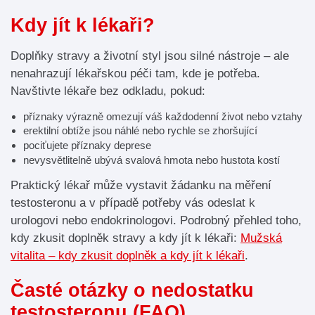
Kdy jít k lékaři?
Doplňky stravy a životní styl jsou silné nástroje – ale
nenahrazují lékařskou péči tam, kde je potřeba.
Navštivte lékaře bez odkladu, pokud:
příznaky výrazně omezují váš každodenní život nebo vztahy
erektilní obtíže jsou náhlé nebo rychle se zhoršující
pociťujete příznaky deprese
nevysvětlitelně ubývá svalová hmota nebo hustota kostí
Praktický lékař může vystavit žádanku na měření
testosteronu a v případě potřeby vás odeslat k
urologovi nebo endokrinologovi. Podrobný přehled toho,
kdy zkusit doplněk stravy a kdy jít k lékaři:
Mužská
vitalita – kdy zkusit doplněk a kdy jít k lékaři
.
Časté otázky o nedostatku
testosteronu (FAQ)