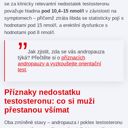
se za klinicky relevantní nedostatek testosteronu
považuje hladina
pod 10,4–15 nmol/l
v závislosti na
symptomech – přičemž ztráta libida se statisticky pojí s
hodnotami pod 15 nmol/l, a erektilní dysfunkce s
hodnotami pod 8 nmol/l.
Jak zjistit, zda se vás andropauza
týká? Přečtěte si o
příznacích
andropauzy a vyzkoušejte orientační
test
.
Příznaky nedostatku
testosteronu: co si muži
přestanou všímat
Oba zmíněné stavy – andropauza i pokles testosteronu