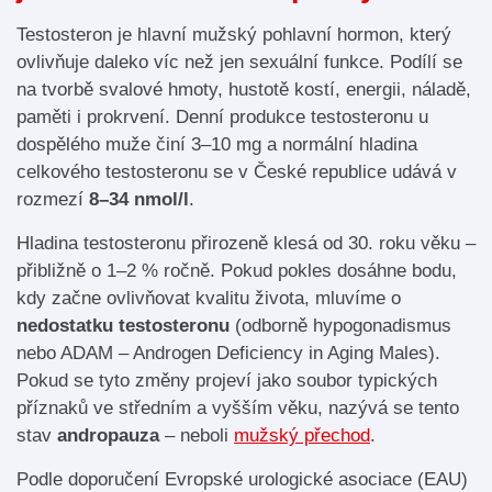
Testosteron je hlavní mužský pohlavní hormon, který
ovlivňuje daleko víc než jen sexuální funkce. Podílí se
na tvorbě svalové hmoty, hustotě kostí, energii, náladě,
paměti i prokrvení. Denní produkce testosteronu u
dospělého muže činí 3–10 mg a normální hladina
celkového testosteronu se v České republice udává v
rozmezí
8–34 nmol/l
.
Hladina testosteronu přirozeně klesá od 30. roku věku –
přibližně o 1–2 % ročně. Pokud pokles dosáhne bodu,
kdy začne ovlivňovat kvalitu života, mluvíme o
nedostatku testosteronu
(odborně hypogonadismus
nebo ADAM – Androgen Deficiency in Aging Males).
Pokud se tyto změny projeví jako soubor typických
příznaků ve středním a vyšším věku, nazývá se tento
stav
andropauza
– neboli
mužský přechod
.
Podle doporučení Evropské urologické asociace (EAU)