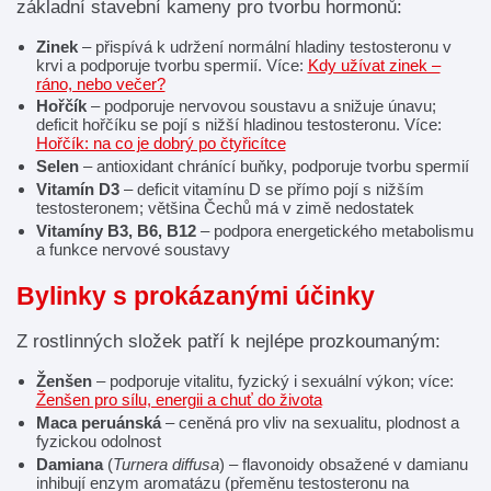
základní stavební kameny pro tvorbu hormonů:
Zinek
– přispívá k udržení normální hladiny testosteronu v
krvi a podporuje tvorbu spermií. Více:
Kdy užívat zinek –
ráno, nebo večer?
Hořčík
– podporuje nervovou soustavu a snižuje únavu;
deficit hořčíku se pojí s nižší hladinou testosteronu. Více:
Hořčík: na co je dobrý po čtyřicítce
Selen
– antioxidant chránící buňky, podporuje tvorbu spermií
Vitamín D3
– deficit vitamínu D se přímo pojí s nižším
testosteronem; většina Čechů má v zimě nedostatek
Vitamíny B3, B6, B12
– podpora energetického metabolismu
a funkce nervové soustavy
Bylinky s prokázanými účinky
Z rostlinných složek patří k nejlépe prozkoumaným:
Ženšen
– podporuje vitalitu, fyzický i sexuální výkon; více:
Ženšen pro sílu, energii a chuť do života
Maca peruánská
– ceněná pro vliv na sexualitu, plodnost a
fyzickou odolnost
Damiana
(
Turnera diffusa
) – flavonoidy obsažené v damianu
inhibují enzym aromatázu (přeměnu testosteronu na