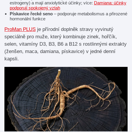
estrogeny) a mají anxiolytické účinky; více:
Damiana: účinky
podporují spokojený vztah
Pískavice řecké seno
– podporuje metabolismus a přirozené
hormonální funkce
ProMan PLUS
je přírodní doplněk stravy vyvinutý
speciálně pro muže, který kombinuje zinek, hořčík,
selen, vitamíny D3, B3, B6 a B12 s rostlinnými extrakty
(ženšen, maca, damiana, pískavice) v jedné denní
kapsli.