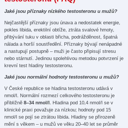
Jaké jsou příznaky nízkého testosteronu u mužů?
Nejčastější příznaky jsou únava a nedostatek energie,
pokles libida, erektilní obtíže, ztráta svalové hmoty,
přibývání tuku v oblasti břicha, podrážděnost, špatná
nálada a horší soustředění. Příznaky bývají nenápadné
a nastupují postupně – muži je často připisují stresu
nebo stárnutí. Jedinou spolehlivou metodou potvrzení je
krevní test hladiny testosteronu.
Jaké jsou normální hodnoty testosteronu u mužů?
V České republice se hladina testosteronu udává v
nmol/l. Normální rozmezí celkového testosteronu je
přibližně
8–34 nmol/l
. Hladina pod 10,4 nmol/l se v
klinické praxi považuje za nízkou; hodnoty pod 15
nmol/l se pojí se ztrátou libida. Hladiny se přirozeně
mění s věkem – u mužů ve věku 20–40 let se průměr