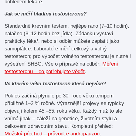
dohledem lékaře.
Jak se měří hladina testosteronu?
Standardně krevním testem, nejlépe ráno (7–10 hodin),
nalačno (8–12 hodin bez jídla). Žádanku vystaví
praktický lékař, nebo si odběr můžete zaplatit jako
samoplátce. Laboratoře měří celkový a volný
testosteron; pro výpočet volného testosteronu je nutné i
vyšetření SHBG. Vše o přípravě na odběr:
Měření
testosteronu – co potřebujete vědět
.
Ve kterém věku testosteron klesá nejvíce?
Pokles začíná plynule po 30. roce věku tempem
přibližně 1–2 % ročně. Výraznější projevy se typicky
objevují kolem 45.–55. roku věku. Každý muž to ale
vnímá jinak – záleží na genetice, životním stylu a
celkovém zdravotním stavu. Kompletní přehled:
Mužský přechod – průvodce andropauzou
.