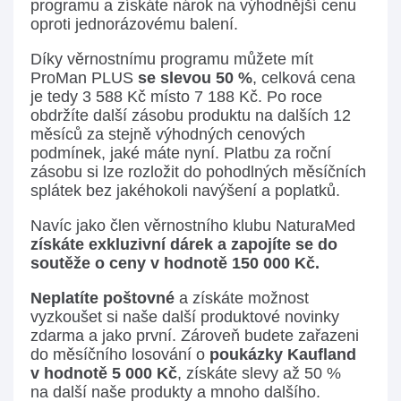
programu a získáte nárok na výhodnější cenu
oproti jednorázovému balení.
Díky věrnostnímu programu můžete mít
ProMan PLUS
se slevou 50 %
, celková cena
je tedy 3 588 Kč místo 7 188 Kč. Po roce
obdržíte další zásobu produktu na dalších 12
měsíců za stejně výhodných cenových
podmínek, jaké máte nyní. Platbu za roční
zásobu si lze rozložit do pohodlných měsíčních
splátek bez jakéhokoli navýšení a poplatků.
Navíc jako člen věrnostního klubu NaturaMed
získáte exkluzivní dárek a zapojíte se do
soutěže o ceny v hodnotě 150 000 Kč.
Neplatíte poštovné
a získáte možnost
vyzkoušet si naše další produktové novinky
zdarma a jako první. Zároveň budete zařazeni
do měsíčního losování o
poukázky Kaufland
v hodnotě 5 000 Kč
, získáte slevy až 50 %
na další naše produkty a mnoho dalšího.