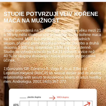
STUDIE POTVRZUJÍ VLIV KOŘENE
MACA NA MUŽNOST
Studie provedená na 57 zdravých mužích ve věku mezi 21
a 56 lety měla sledovat vliv pravidelné dávky kořene maca
na mužnost. Muži byli rozděleni do dvou základních
skupin, přičemž první skupina dostávala placebo a druhá
skupina 3 000 mg, respektive 1 500 mg macy denně.
Studie se vyhodnocovala po 8 a 12 týdnech a více než
40 % ze skupiny dostávající macu vnímalo její pozitivní
1)
účinek.
1)Gonzales GF, Córdova A, Vega K, et al. Effect of
Lepidium meyenii (MACA) on sexual desire and its absent
relationship with serum testosterone levels in adult healthy
men. Andrologia. 2002;34(6):367-372.