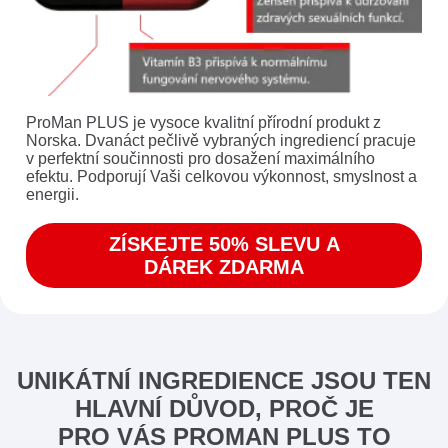
ProMan PLUS je vysoce kvalitní přírodní produkt z
Norska. Dvanáct pečlivě vybraných ingrediencí pracuje
v per­fektní součinnosti pro dosažení maximálního
efektu. Podporují Vaši celkovou výkonnost, smyslnost a
energii.
ZÍSKEJTE 50% SLEVU A
DÁREK ZDARMA
UNIKÁTNÍ INGREDIENCE JSOU TEN
HLAVNÍ DŮVOD, PROČ JE
PRO VÁS PROMAN PLUS TO