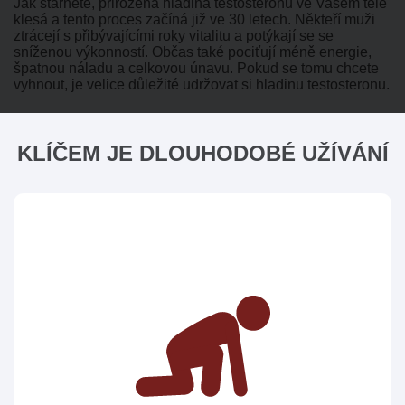
Jak stárnete, přirozená hladina testosteronu ve Vašem těle
klesá a tento proces začíná již ve 30 letech. Někteří muži
ztrácejí s přibývajícími roky vitalitu a potýkají se se
sníženou výkonností. Občas také pociťují méně energie,
špatnou náladu a celkovou únavu. Pokud se tomu chcete
vyhnout, je velice důležité udržovat si hladinu testosteronu.
KLÍČEM JE DLOUHODOBÉ UŽÍVÁNÍ