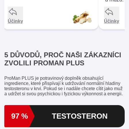
Účinky
Účinky
Interaktivní posuvník se načítá…
5 DŮVODŮ, PROČ NAŠI ZÁKAZNÍCI
ZVOLILI PROMAN PLUS
ProMan PLUS je potravinový doplněk obsahující
ingredience, které přispívají k udržování normální hladiny
testosteronu v krvi. Pokud se i nadále chcete cítit jako muž
a udržet si svou psychickou i fyzickou výkonnost a energii.
97 %
TESTOSTERON