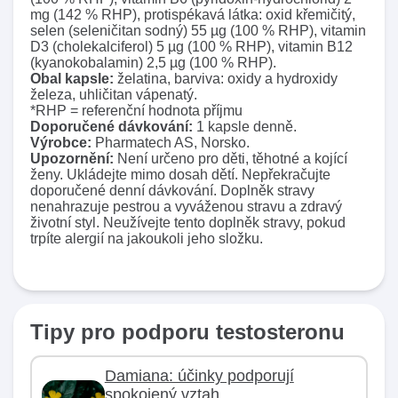
mg (142 % RHP), protispékavá látka: oxid křemičitý,
selen (seleničitan sodný) 55 µg (100 % RHP), vitamin
D3 (cholekalciferol) 5 µg (100 % RHP), vitamin B12
(kyanokobalamin) 2,5 µg (100 % RHP).
Obal kapsle:
želatina, barviva: oxidy a hydroxidy
železa, uhličitan vápenatý.
*RHP = referenční hodnota příjmu
Doporučené dávkování:
1 kapsle denně.
Výrobce:
Pharmatech AS, Norsko.
Upozornění:
Není určeno pro děti, těhotné a kojící
ženy. Ukládejte mimo dosah dětí. Nepřekračujte
doporučené denní dávkování. Doplněk stravy
nenahrazuje pestrou a vyváženou stravu a zdravý
životní styl. Neužívejte tento doplněk stravy, pokud
trpíte alergií na jakoukoli jeho složku.
Tipy pro podporu testosteronu
Damiana: účinky podporují
spokojený vztah