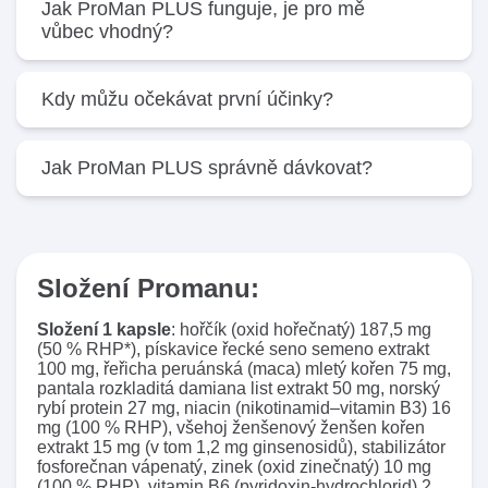
Užívá je jedna tableta denně. Pro zvýšení účinnosti
Jak ProMan PLUS funguje, je pro mě
není vhodné doporučenou denní dávku zvyšovat –
vůbec vhodný?
zaměřte se na dlouhodobé užívání. Tabletu zapíjejte
sklenicí vody a užívejte během jídla nebo po jídle.
Produkt je vhodný pro všechny muže, kteří si chtějí
Kdy můžu očekávat první účinky?
zachovat fyzickou i duševní kondici co nejdéle.
Můžete ho tedy začít užívat kdykoli.
ProMan PLUS
má pouze přírodní složení, které je na míru
Už po krátké době pocítíte, že máte víc energie.
Jak ProMan PLUS správně dávkovat?
sestaveno potřebám mužského organismu. Tyto
Někdo se cítí lépe již po 2 týdnech, u někoho to trvá
složky zlepšují výkon a přinášejí více energie a
déle. Protože
ProMan PLUS
působí několika
zároveň pomáhají bojovat s únavou a vyčerpáním.
způsoby, je důležité v jeho užívání vytrvat, aby se
V jedné tabletě denně je v ideální kombinaci vše, co
Zkrátka podporují všechny procesy v těle, které
dlouhodobé účinky dostavily v co největší možné
Vaše tělo potřebuje, abyste se znovu cítili v kondici a
dělají muže mužem.
míře.
fit. Sami nezvyšujte svou denní dávku.
Složení Promanu:
Složení 1 kapsle
: hořčík (oxid hořečnatý) 187,5 mg
(50 % RHP*), pískavice řecké seno semeno extrakt
100 mg, řeřicha peruánská (maca) mletý kořen 75 mg,
pantala rozkladitá damiana list extrakt 50 mg, norský
rybí protein 27 mg, niacin (nikotinamid–vitamin B3) 16
mg (100 % RHP), všehoj ženšenový ženšen kořen
extrakt 15 mg (v tom 1,2 mg ginsenosidů), stabilizátor
fosforečnan vápenatý, zinek (oxid zinečnatý) 10 mg
(100 % RHP), vitamin B6 (pyridoxin-hydrochlorid) 2