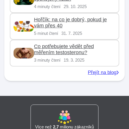
4 minuty čtení
29. 10. 2025
Hořčík: na co je dobrý, pokud je
vám přes 40
5 minut čtení
31. 7. 2025
Co potřebujete vědět před
měřením testosteronu?
3 minuty čtení
19. 3. 2025
Přejít na blog
Více než
2,7
milionu zákazníků