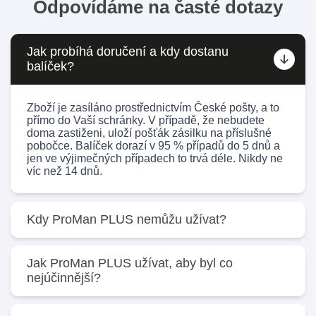
Odpovídáme na časté dotazy
Jak probíhá doručení a kdy dostanu
balíček?
Zboží je zasíláno prostřednictvím České pošty, a to
přímo do Vaší schránky. V případě, že nebudete
doma zastiženi, uloží pošťák zásilku na příslušné
pobočce. Balíček dorazí v 95 % případů do 5 dnů a
jen ve výjimečných případech to trvá déle. Nikdy ne
víc než 14 dnů.
Kdy ProMan PLUS nemůžu užívat?
Díky přírodním surovinám norského původu nemá
Jak ProMan PLUS užívat, aby byl co
produkt žádné vedlejší účinky. Kontraindikací může
nejúčinnější?
být pouze alergie na některou z jeho složek. Pokud
máte jakékoli pochybnosti, ověřte vhodnost užívání
se svým lékařem.