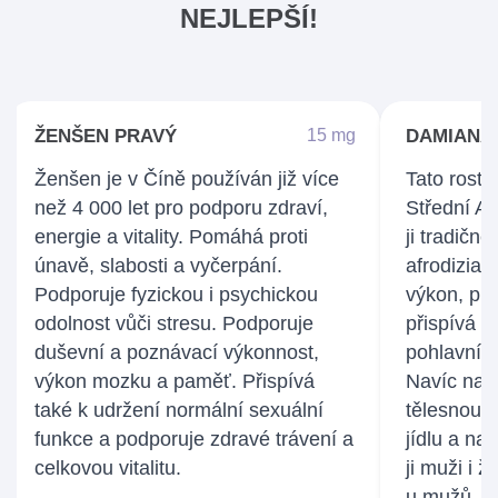
NEJLEPŠÍ!
ŽENŠEN PRAVÝ
15 mg
ŽENŠEN PRAVÝ
15 mg
DAMIANA
50 mg
Ženšen je v Číně používán již více
• přispívá k přirozené
Tato rostl
• p
než 4 000 let pro podporu zdraví,
obranyschopnosti organismu
Střední Am
p
energie a vitality. Pomáhá proti
• podporuje funkci imunitního
ji tradičně
únavě, slabosti a vyčerpání.
systému
afrodizia
Podporuje fyzickou i psychickou
výkon, pro
odolnost vůči stresu. Podporuje
přispívá 
duševní a poznávací výkonnost,
pohlavního
výkon mozku a paměť. Přispívá
Navíc nap
také k udržení normální sexuální
tělesnou h
funkce a podporuje zdravé trávení a
jídlu a nav
celkovou vitalitu.
ji muži i 
u mužů.