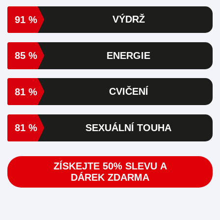
91 %
VÝDRŽ
85 %
ENERGIE
81 %
CVIČENÍ
81 %
SEXUÁLNÍ TOUHA
ZÍSKEJTE 50% SLEVU A
DÁREK ZDARMA