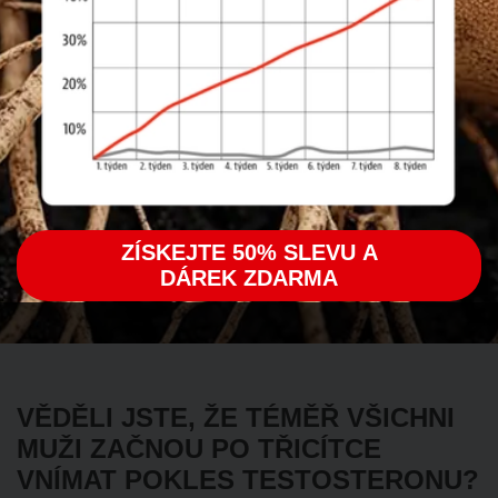
ZÍSKEJTE 50% SLEVU A
DÁREK ZDARMA
VĚDĚLI JSTE, ŽE TÉMĚŘ VŠICHNI
MUŽI ZAČNOU PO TŘICÍTCE
VNÍMAT POKLES TESTOSTERONU?