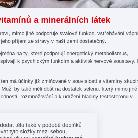
itamínů a minerálních látek
draví, mimo jiné podporuje svalové funkce, vstřebávání vápn
í jeho příjem ze stravy v naší zemi dostatečný.
ejména na ty, které podporují energetický metabolismus,
ispívají k psychickým funkcím a aktivitě nervové soustavy.
ten má účinky již zmiňované v souvislosti s vitamíny skupi
. Muži by také měli dbát na dostatek selenu, který mimo jiné
plodnosti, rozmnožování a k udržení hladiny testosteronu v
dodat tělu také v podobě doplňků
vat tyto složky mezi sebou,
itivní vliv na
sexuální funkce má