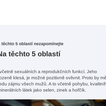
a těchto 5 oblastí nezapomínejte
Na těchto 5 oblastí
včetně sexuálních a reprodukčních funkcí. Jeho
ozeně klesá, je možné pozitivně ovlivnit. Proto by m
tředu zájmu všech mužů. A to včetně pohybu, kvalitní
nerálních látek jako selen, zinek a hořčík.