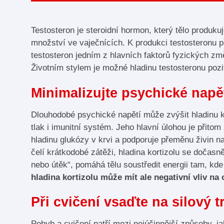
Testosteron je steroidní hormon, který tělo produk
množství ve vaječnících. K produkci testosteronu p
testosteron jedním z hlavních faktorů fyzických zm
Životním stylem je možné hladinu testosteronu pozit
Minimalizujte psychické napět
Dlouhodobé psychické napětí může zvýšit hladinu ko
tlak i imunitní systém. Jeho hlavní úlohou je přitom 
hladinu glukózy v krvi a podporuje přeměnu živin n
čelí krátkodobé zátěži, hladina kortizolu se dočasn
nebo útěk“, pomáhá tělu soustředit energii tam, kd
hladina kortizolu může mít ale negativní vliv na
Při cvičení vsaďte na silový t
Pohyb a cvičení patří mezi nejúčinnější způsoby, j