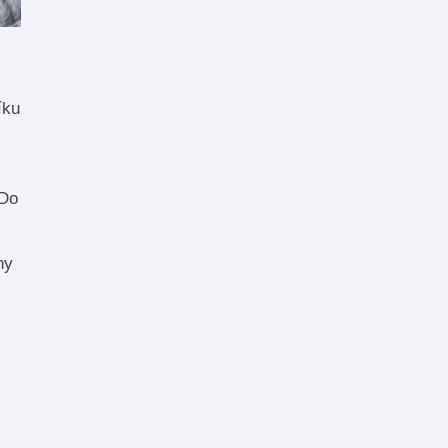
íku
 Do
ny