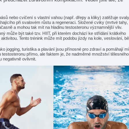
sů nebo cvičení s vlastní vahou (např. dřepy a kliky) zatěžuje svaly
hajícího při svalovém růstu a regeneraci. Složené cviky (mrtvé tahy,
učasně a mohou tak mít na hladinu testosteronu významnější vliv.
ný může být také tzv. HIIT, při kterém dochází ke střídání krátkého
ktivitou. Tento trénink může mít podobu jízdy na kole, veslování, b
ko jogging, turistika a plavání jsou přínosné pro zdraví a pomáhají 
inu testosteronu přímo, ale faktem je, že nadměrné množství tělesného
u negativně ovlivnit.