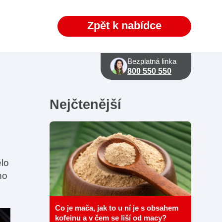
Zpět k nabídce
Bezplatná linka
800 550 550
Nejčtenější
ělo
ho
Co je mača, jak to u ní je s obsahem
kofeinu a v čem se liší od macy?