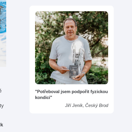
ě
"Potřeboval jsem podpořit fyzickou
kondici"
ty
Jiří Jeník, Český Brod
h
k