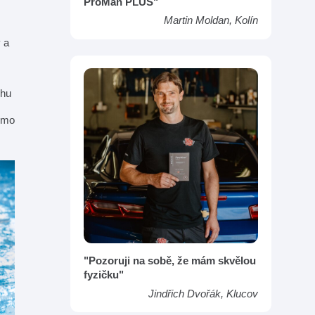
ProMan PLUS"
Martin Moldan, Kolín
 a
ěhu
mimo
"Pozoruji na sobě, že mám skvělou
fyzičku"
Jindřich Dvořák, Klucov