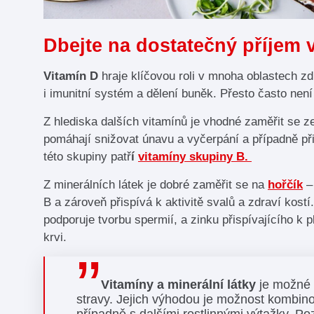
Dbejte na dostatečný příjem v
Vitamín D
hraje klíčovou roli v mnoha oblastech z
i imunitní systém a dělení buněk. Přesto často nen
Z hlediska dalších vitamínů je vhodné zaměřit se z
pomáhají snižovat únavu a vyčerpání a případně př
této skupiny patř
í
vitamíny skupiny B.
Z minerálních látek je dobré zaměřit se na
hořčík
– 
B a zároveň přispívá k aktivitě svalů a zdraví kostí
podporuje tvorbu spermií, a zinku přispívajícího k 
krvi.
Vitamíny a minerální látky
je možné 
stravy. Jejich výhodou je možnost kombino
případně s dalšími rostlinnými výtažky. Poz