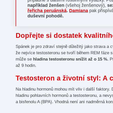
například ženšen
(všehoj ženšenový),
se
řeřicha peruánská
.
Damiana
pak přispív
duševní pohodě.
Dopřejte si dostatek kvalitní
Spánek je pro zdraví stejně důležitý jako strava a 
že nejvíce testosteronu se tvoří během REM fáze s
může se
hladina testosteronu snížit až o 15 %.
Pr
až 9 hodin.
Testosteron a životní styl: A
Na hladinu hormonů mohou mít vliv i další faktory. 
hladinu pohlavních hormonů a testosteronu, a nev
a bisfenolu A (BPA). Vhodná není ani nadměrná k