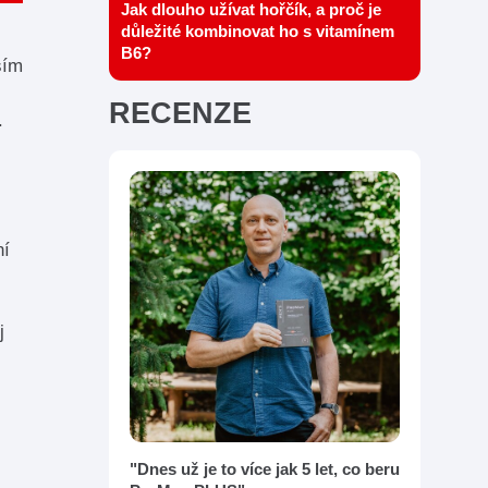
Jak dlouho užívat hořčík, a proč je
důležité kombinovat ho s vitamínem
B6?
ším
RECENZE
.
ní
j
"Dnes už je to více jak 5 let, co beru