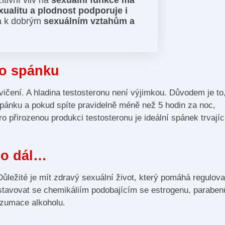
xualitu a plodnost podporuje i
á k dobrým
sexuálním vztahům a
ho spánku
cvičení. A hladina testosteronu není výjimkou. Důvodem je to
pánku a pokud spíte pravidelně méně než 5 hodin za noc,
o přirozenou produkci testosteronu je ideální spánek trvajíc
 co dál…
Důležité je mít zdravý sexuální život, který pomáhá regulova
ystavovat se chemikáliím podobajícím se estrogenu, parabe
onzumace alkoholu.