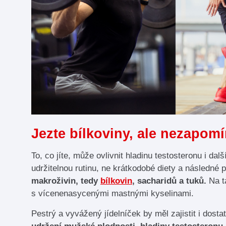
Jezte bílkoviny, ale nezapomí
To, co jíte, může ovlivnit hladinu testosteronu i d
udržitelnou rutinu, ne krátkodobé diety a následné 
makroživin, tedy
bílkovin
, sacharidů a tuků.
Na ta
s vícenenasycenými mastnými kyselinami.
Pestrý a vyvážený jídelníček by měl zajistit i dosta