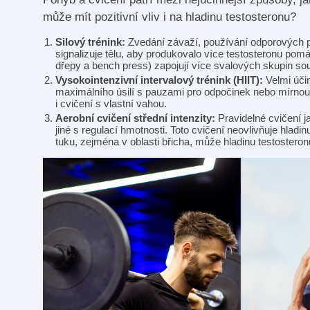
může mít pozitivní vliv i na hladinu testosteronu?
Silový trénink:
Zvedání závaží, používání odporových pá
signalizuje tělu, aby produkovalo více testosteronu pomá
dřepy a bench press) zapojují více svalových skupin so
Vysokointenzivní intervalový trénink (HIIT):
Velmi účin
maximálního úsilí s pauzami pro odpočinek nebo mírnou a
i cvičení s vlastní vahou.
Aerobní cvičení střední intenzity:
Pravidelné cvičení ja
jiné s regulací hmotnosti. Toto cvičení neovlivňuje hlad
tuku, zejména v oblasti břicha, může hladinu testosteron