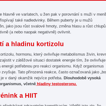
uje hlavně ve varlatech, u žen pak v porovnání s muži v men
řispívají také nadledvinky. Během puberty je u mužů
ěn, jako jsou růst svalové hmoty, změna hlasu a růst chlupů
ivně (a nebo naopak negativně) ovlivnit.
í a hladinu kortizolu
rtizolu, hormonu, který ovlivňuje metabolismus živin, krev
zajistit v zátěžové situaci dostatek energie tím, že ovlivňuje
a energii potřebnou pro reakci organismu. Když organismus
ě zvyšuje. Tato přirozená reakce, často označovaná jako „bo
e je v daný okamžik nejvíce potřeba.
Dlouhodobě vysoká
 organismus, včetně
hladiny testosteronu.
rénink a HIIT
ak předcházet zdravotním komplikacím. Věděli jste ale, že