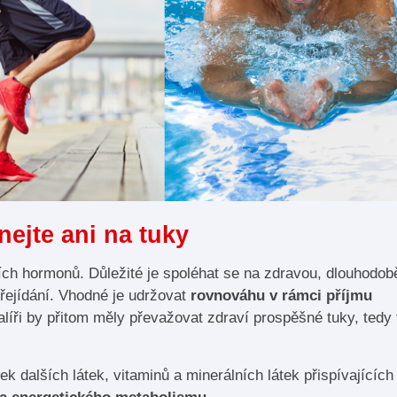
nejte ani na tuky
alších hormonů. Důležité je spoléhat se na zdravou, dlouhodob
přejídání. Vhodné je udržovat
rovnováhu v rámci příjmu
líři by přitom měly převažovat zdraví prospěšné tuky, tedy 
tek dalších látek, vitaminů a minerálních látek přispívajícíc