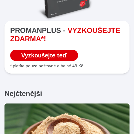
PROMANPLUS -
VYZKOUŠEJTE
ZDARMA*!
Vyzkoušejte teď
* platíte pouze poštovné a balné 49 Kč
Nejčtenější