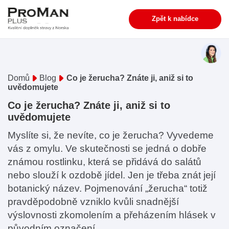
Zpět k nabídce
Domů
Blog
Co je žerucha? Znáte ji, aniž si to
uvědomujete
Co je žerucha? Znáte ji, aniž si to
uvědomujete
Myslíte si, že nevíte, co je žerucha? Vyvedeme
vás z omylu. Ve skutečnosti se jedná o dobře
známou rostlinku, která se přidává do salátů
nebo slouží k ozdobě jídel. Jen je třeba znát její
botanický název. Pojmenování „žerucha“ totiž
pravděpodobně vzniklo kvůli snadnější
výslovnosti zkomolením a přeházením hlásek v
původním označení.