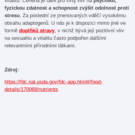
vitalitu. Ceněna je také pro svůj vliv na
psychiku,
fyzickou zdatnost a schopnost zvýšit odolnost proti
stresu.
Za poslední ze jmenovaných vděčí vysokému
obsahu adaptogenů. U nás je k dispozici mimo jiné ve
formě
doplňků stravy
, v nichž bývá její pozitivní vliv
na sexualitu a vitalitu často podpořen dalšími
relevantními přírodními látkami.
Zdroj:
https://fdc.nal.usda.gov/fdc-app.html#/food-
details/170068/nutrients