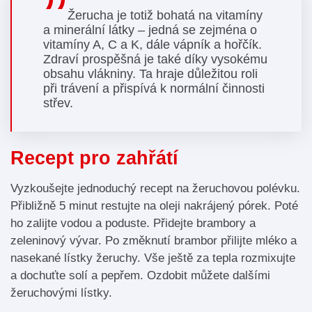
Žerucha je totiž bohatá na vitamíny
a minerální látky – jedná se zejména o
vitamíny A, C a K, dále vápník a hořčík.
Zdraví prospěšná je také díky vysokému
obsahu vlákniny. Ta hraje důležitou roli
při trávení a přispívá k normální činnosti
střev.
Recept pro zahřátí
Vyzkoušejte jednoduchý recept na žeruchovou polévku.
Přibližně 5 minut restujte na oleji nakrájený pórek. Poté
ho zalijte vodou a poduste. Přidejte brambory a
zeleninový vývar. Po změknutí brambor přilijte mléko a
nasekané lístky žeruchy. Vše ještě za tepla rozmixujte
a dochuťte solí a pepřem. Ozdobit můžete dalšími
žeruchovými lístky.