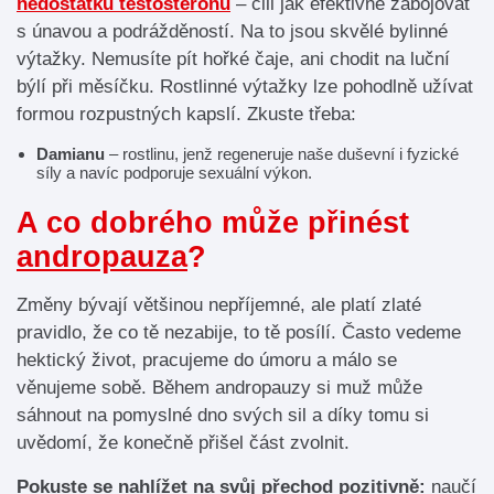
nedostatku testosteronu
– čili jak efektivně zabojovat
s únavou a podrážděností. Na to jsou skvělé bylinné
výtažky. Nemusíte pít hořké čaje, ani chodit na luční
býlí při měsíčku. Rostlinné výtažky lze pohodlně užívat
formou rozpustných kapslí. Zkuste třeba:
Damianu
– rostlinu, jenž regeneruje naše duševní i fyzické
síly a navíc podporuje sexuální výkon.
A co dobrého může přinést
andropauza
?
Změny bývají většinou nepříjemné, ale platí zlaté
pravidlo, že co tě nezabije, to tě posílí. Často vedeme
hektický život, pracujeme do úmoru a málo se
věnujeme sobě. Během andropauzy si muž může
sáhnout na pomyslné dno svých sil a díky tomu si
uvědomí, že konečně přišel část zvolnit.
Pokuste se nahlížet na svůj přechod pozitivně:
naučí