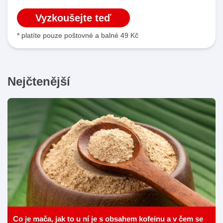
Vyzkoušejte teď
* platíte pouze poštovné a balné 49 Kč
Nejčtenější
Co je mača, jak to u ní je s obsahem kofeinu a v čem se