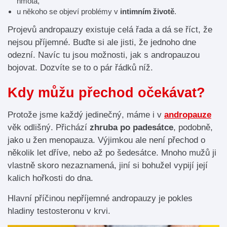
hmota,
u někoho se objeví problémy v
intimním životě
.
Projevů andropauzy existuje celá řada a dá se říct, že
nejsou příjemné. Buďte si ale jisti, že jednoho dne
odezní. Navíc tu jsou možnosti, jak s andropauzou
bojovat. Dozvíte se to o pár řádků níž.
Kdy můžu přechod očekávat?
Protože jsme každý jedinečný, máme i v
andropauze
věk odlišný. Přichází
zhruba po padesátce
, podobně,
jako u žen menopauza. Výjimkou ale není přechod o
několik let dříve, nebo až po šedesátce. Mnoho mužů ji
vlastně skoro nezaznamená, jiní si bohužel vypijí její
kalich hořkosti do dna.
Hlavní příčinou nepříjemné andropauzy je pokles
hladiny testosteronu v krvi.