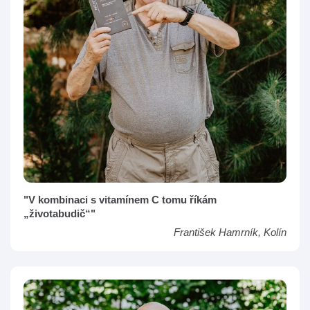
"V kombinaci s vitamínem C tomu říkám
„životabudič“"
František Hamrník, Kolín