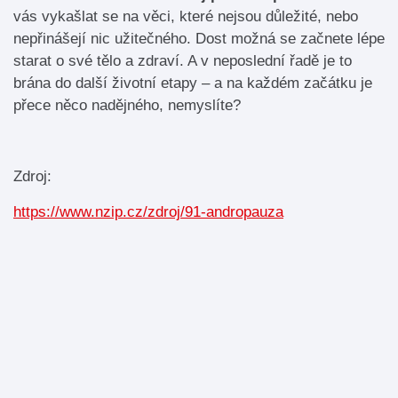
vás vykašlat se na věci, které nejsou důležité, nebo
nepřinášejí nic užitečného. Dost možná se začnete lépe
starat o své tělo a zdraví. A v neposlední řadě je to
brána do další životní etapy – a na každém začátku je
přece něco nadějného, nemyslíte?
Zdroj:
https://www.nzip.cz/zdroj/91-andropauza