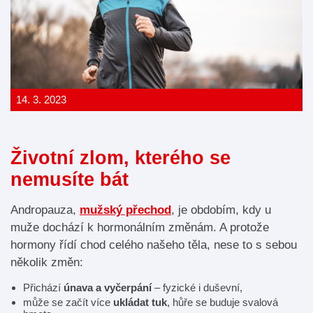
14. 3. 2023
Životní zlom, kterého se
nemusíte bát
Andropauza,
mužský přechod
, je obdobím, kdy u
muže dochází k hormonálním změnám. A protože
hormony řídí chod celého našeho těla, nese to s sebou
několik změn:
Přichází
únava a vyčerpání
– fyzické i duševní,
může se začít více
ukládat tuk
, hůře se buduje svalová