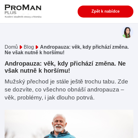
Zpět k nabídce
Domů
Blog
Andropauza: věk, kdy přichází změna.
Ne však nutně k horšímu!
Andropauza: věk, kdy přichází změna. Ne
však nutně k horšímu!
Mužský přechod je stále ještě trochu tabu. Zde
se dozvíte, co všechno obnáší andropauza –
věk, problémy, i jak dlouho potrvá.