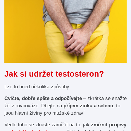
Jak si udržet testosteron?
Lze to hned několika způsoby:
Cvičte, dobře spěte a odpočívejte
– zkrátka se snažte
žít v rovnováze. Dbejte na
příjem zinku a selenu
, to
jsou hlavní živiny pro mužské zdraví
Vedle toho se zkuste zaměřit na to, jak
zmírnit projevy