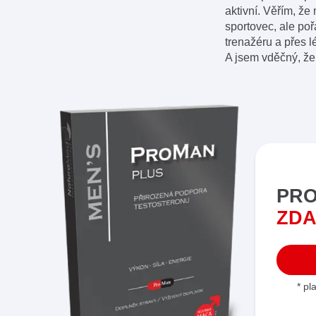
aktivní. Věřím, ž
sportovec, ale poř
trenažéru a přes lé
A jsem vděčný, že 
PRO
ZDA
* pl