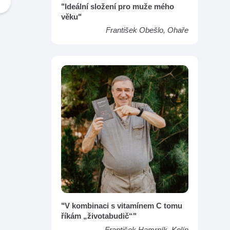
"Ideální složení pro muže mého
věku"
František Obešlo, Ohaře
"V kombinaci s vitamínem C tomu
říkám „životabudič“"
František Hamrník, Kolín