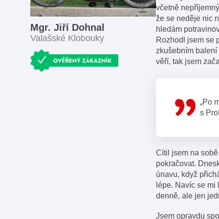
včetně nepříjemnýc
že se neděje nic n
Mgr. Jiří Dohnal
hledám potravinov
Valašské Klobouky
Rozhodl jsem se p
zkušebním balení 
věří, tak jsem zača
„Po m
s Pro
Cítil jsem na sob
pokračovat. Dnesk
únavu, když přich
lépe. Navíc se mi l
denně, ale jen jed
Jsem opravdu spok