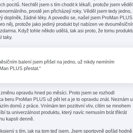
h pocitů. Nechtěl jsem s tím chodit k lékaři, protože jsem věděl
enormálního, prostě jen přicházejí roky. Věděl jsem tedy jedno,
ý doplněk, žádné léky. A povedlo se, našel jsem ProMan PLUS
ro něj, protože jako jediný produkt byl nabízen ve dvouměsíčn
zdarma. Když tohle někdo udělá, tak asi proto, že tomu produkt
l taky.
ěsíčním balení jsem přišel na jedno, už nikdy nemíním
Man PLUS přestat.“
ě změnu opravdu hned po měsíci. Proto jsem se rozhodl
a beru ProMan PLUS už pět let a je to opravdu znát. Neznám u
ázím domů z práce. Vnímám ten pozitivní vliv, cítím se mnohem
íbí ta univerzálnost produktu, který navíc nemusím brát třikrát
nu kapsli denně.
ojený s tím, jak na tom teď jsem. Jsem sportovně pořád hodně