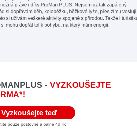
e možná právě i díky ProMan PLUS. Nejsem už tak zapálený
ád si dopřávám běh, koloběžku, běžkové lyže, přes zimu vesluji
to si užívám veškeré aktivity spojené s přírodou. Takže i turistik
si mohu dopřát tolik pohybu, na který mám energii.
MANPLUS -
VYZKOUŠEJTE
RMA*!
Vyzkoušejte teď
atíte pouze poštovné a balné 49 Kč