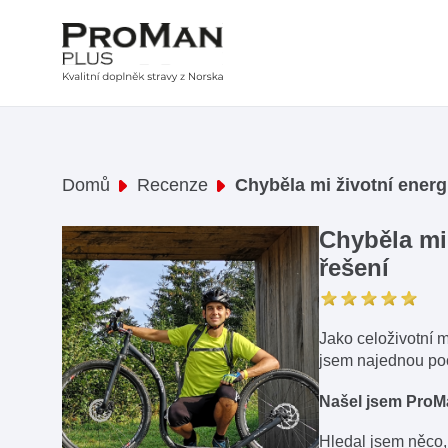
Domů
Recenze
Chyběla mi životní energi
Chyběla mi 
řešení
Jako celoživotní m
jsem najednou poci
Našel jsem ProM
Hledal jsem něco,