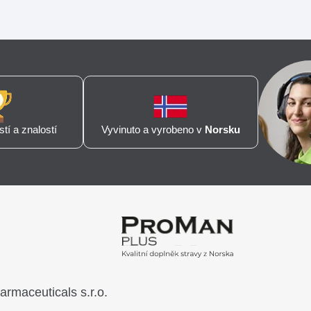
tí a znalostí
Vyvinuto a vyrobeno v
Norsku
maceuticals s.r.o.