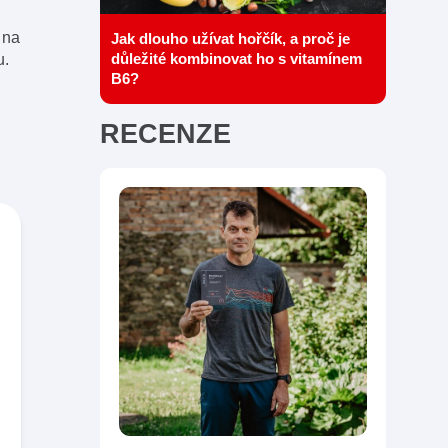
 na
Jak dlouho užívat hořčík, a proč je
důležité kombinovat ho s vitamínem
u.
B6?
RECENZE