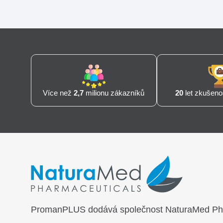
Více než
2,7
milionu zákazníků
20
let zkušenos
PromanPLUS dodává společnost
NaturaMed Phar