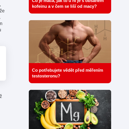
Co je mača, jak to u ní je s obsahem
,
kofeinu a v čem se liší od macy?
 že
.
ím
u
Co potřebujete vědět před měřením
testosteronu?
ž