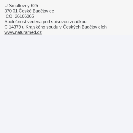
U Smaltovny 625
370 01 České Budějovice
IČO: 26106965
Společnost vedena pod spisovou značkou
C 14379 u Krajského soudu v Českých Budějovicích
www.naturamed.cz
800 550 550
info@naturamed.cz
Cookies a osobní údaje
Nastavení cookies